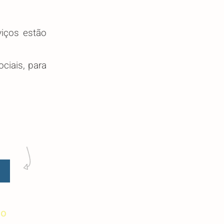
viços estão
ciais, para
lo